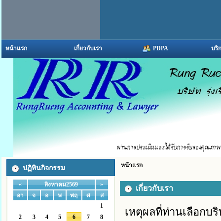
หน้าแรก
เกี่ยวกับเรา
PDPA
บริ
หน้าแรก
ปฏิทินกิจกรรม
«
»
สิงหาคม2569
เกี่ยวกับเรา
อา
จ
อ
พ
พฤ
ศ
ส
1
เหตุผลที่ท่านเลือกบ
2
3
4
5
6
7
8