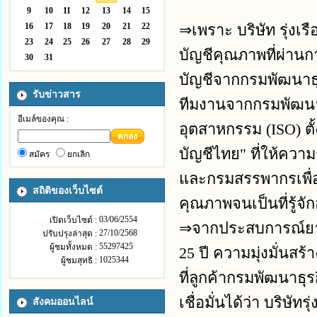
ขอเชิญร่วมอบ
9
10
11
12
13
14
15
16
17
18
19
20
21
22
⇒เพราะ บริษัท รุ่งเ
วันศุกร์ที
23
24
25
26
27
28
29
8:30 - 16:30
บัญชีคุณภาพที่ผ่าน
30
31
เงิน
สำหรับกิจการ
บัญชีจากกรมพัฒนาธุ
รับข่าวสาร
CPD สำหรับผู้ทำ
ทีมงานจากกรมพัฒนา
อีเมล์ของคุณ :
อุตสาหกรรม (ISO) ต
ตกลง
บัญชีไทย" ที่ให้ควา
สมัคร
ยกเลิก
และกรมสรรพากรเพื่อ
สถิติของเว็บไซต์
คุณภาพจนเป็นที่รู้จั
03/06/2554
เปิดเว็บไซต์ :
⇒จากประสบการณ์ยาว
27/10/2568
ปรับปรุงล่าสุด :
55297425
ผู้ชมทั้งหมด :
25 ปี ความมุ่งมั่น
1025344
ผู้ชมสุทธิ :
ที่ลูกค้ากรมพัฒนาธ
เชื่อมั่นได้ว่า บริษ
สังคมออนไลน์