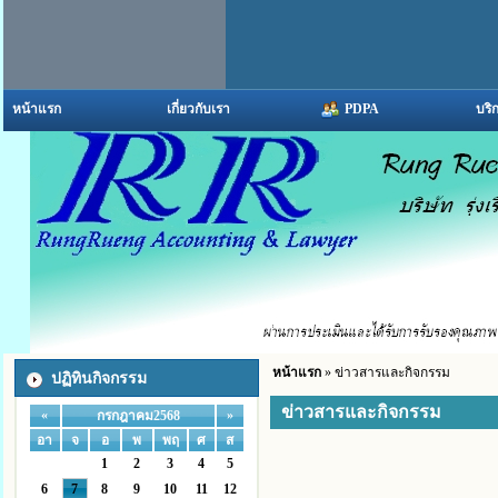
หน้าแรก
เกี่ยวกับเรา
PDPA
บริ
หน้าแรก
» ข่าวสารและกิจกรรม
ปฏิทินกิจกรรม
ข่าวสารและกิจกรรม
«
»
กรกฎาคม2568
อา
จ
อ
พ
พฤ
ศ
ส
1
2
3
4
5
6
7
8
9
10
11
12