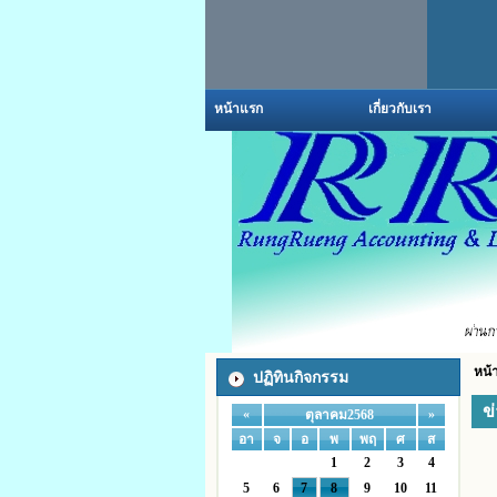
หน้าแรก
เกี่ยวกับเรา
หน้
ปฏิทินกิจกรรม
ข
«
»
ตุลาคม2568
อา
จ
อ
พ
พฤ
ศ
ส
1
2
3
4
5
6
7
8
9
10
11