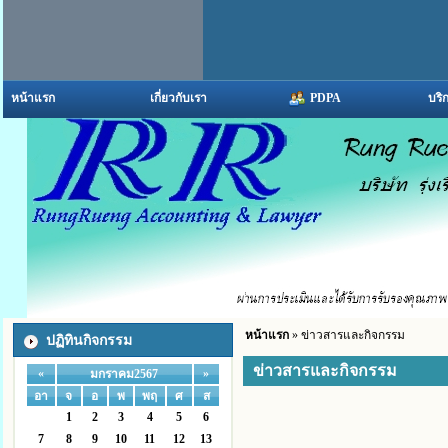
หน้าแรก
เกี่ยวกับเรา
PDPA
บริ
หน้าแรก
» ข่าวสารและกิจกรรม
ปฏิทินกิจกรรม
ข่าวสารและกิจกรรม
«
»
มกราคม2567
อา
จ
อ
พ
พฤ
ศ
ส
1
2
3
4
5
6
7
8
9
10
11
12
13