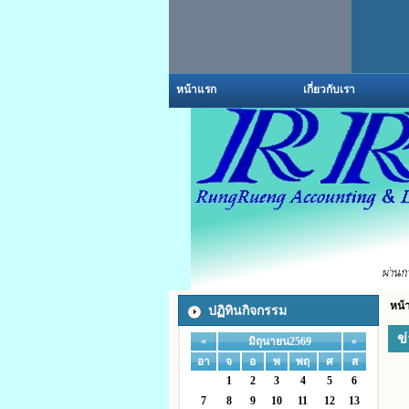
หน้าแรก
เกี่ยวกับเรา
หน้
ปฏิทินกิจกรรม
ข
«
»
มิถุนายน2569
อา
จ
อ
พ
พฤ
ศ
ส
1
2
3
4
5
6
7
8
9
10
11
12
13