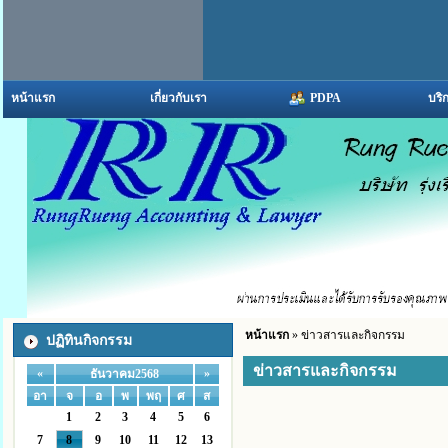
หน้าแรก
เกี่ยวกับเรา
PDPA
บริ
หน้าแรก
» ข่าวสารและกิจกรรม
ปฏิทินกิจกรรม
ข่าวสารและกิจกรรม
«
»
ธันวาคม2568
อา
จ
อ
พ
พฤ
ศ
ส
1
2
3
4
5
6
7
8
9
10
11
12
13