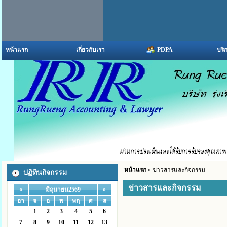
หน้าแรก
เกี่ยวกับเรา
PDPA
บริ
หน้าแรก
» ข่าวสารและกิจกรรม
ปฏิทินกิจกรรม
ข่าวสารและกิจกรรม
«
»
มิถุนายน2569
อา
จ
อ
พ
พฤ
ศ
ส
1
2
3
4
5
6
7
8
9
10
11
12
13