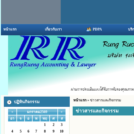
หน้าแรก
เกี่ยวกับเรา
PDPA
บริ
หน้าแรก
» ข่าวสารและกิจกรรม
ปฏิทินกิจกรรม
ข่าวสารและกิจกรรม
«
»
มกราคม2569
อา
จ
อ
พ
พฤ
ศ
ส
1
2
3
4
5
6
7
8
9
10