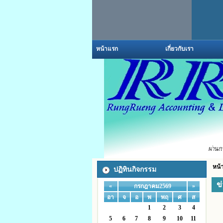
หน้าแรก
เกี่ยวกับเรา
หน้
ปฏิทินกิจกรรม
ข
«
»
กรกฎาคม2569
อา
จ
อ
พ
พฤ
ศ
ส
1
2
3
4
5
6
7
8
9
10
11