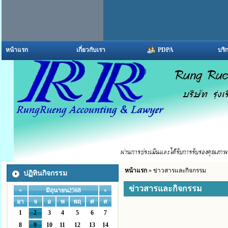
หน้าแรก
เกี่ยวกับเรา
PDPA
บริ
หน้าแรก
» ข่าวสารและกิจกรรม
ปฏิทินกิจกรรม
ข่าวสารและกิจกรรม
«
»
มิถุนายน2568
อา
จ
อ
พ
พฤ
ศ
ส
1
2
3
4
5
6
7
8
9
10
11
12
13
14