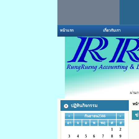
หน้าแรก
เกี่ยวกับเรา
หน้
ปฏิทินกิจกรรม
ข
«
»
กันยายน2566
อา
จ
อ
พ
พฤ
ศ
ส
1
2
3
4
5
6
7
8
9