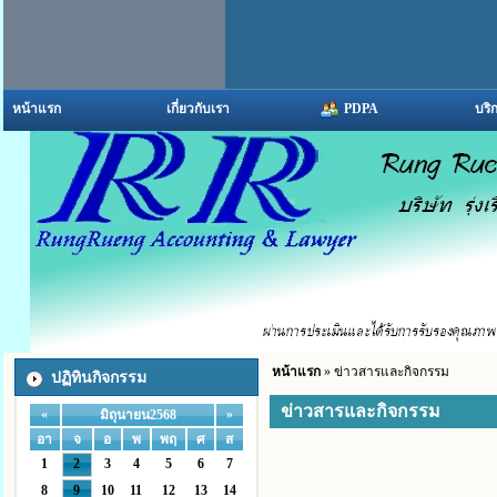
หน้าแรก
เกี่ยวกับเรา
PDPA
บริ
หน้าแรก
» ข่าวสารและกิจกรรม
ปฏิทินกิจกรรม
ข่าวสารและกิจกรรม
«
»
มิถุนายน2568
อา
จ
อ
พ
พฤ
ศ
ส
1
2
3
4
5
6
7
8
9
10
11
12
13
14