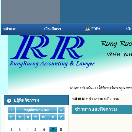
หน้าแรก
เกี่ยวกับเรา
PDPA
บริ
หน้าแรก
» ข่าวสารและกิจกรรม
ปฏิทินกิจกรรม
ข่าวสารและกิจกรรม
«
»
พฤศจิกายน2568
อา
จ
อ
พ
พฤ
ศ
ส
1
2
3
4
5
6
7
8