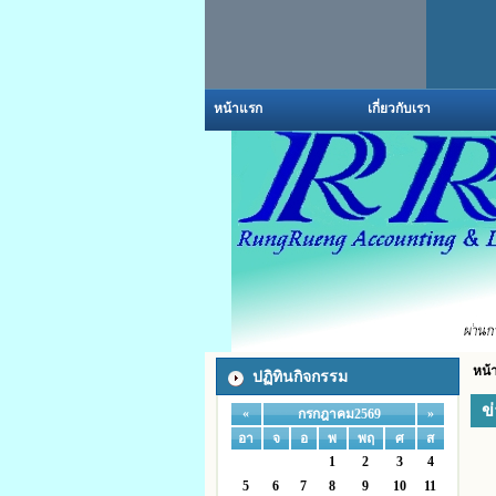
หน้าแรก
เกี่ยวกับเรา
หน้
ปฏิทินกิจกรรม
ข
«
»
กรกฎาคม2569
อา
จ
อ
พ
พฤ
ศ
ส
1
2
3
4
5
6
7
8
9
10
11