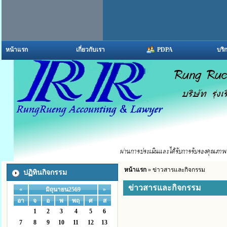
หน้าแรก
เกี่ยวกับเรา
PDPA
บริ
หน้าแรก
» ข่าวสารและกิจกรรม
ปฏิทินกิจกรรม
ข่าวสารและกิจกรรม
«
»
มิถุนายน2569
อา
จ
อ
พ
พฤ
ศ
ส
1
2
3
4
5
6
7
8
9
10
11
12
13