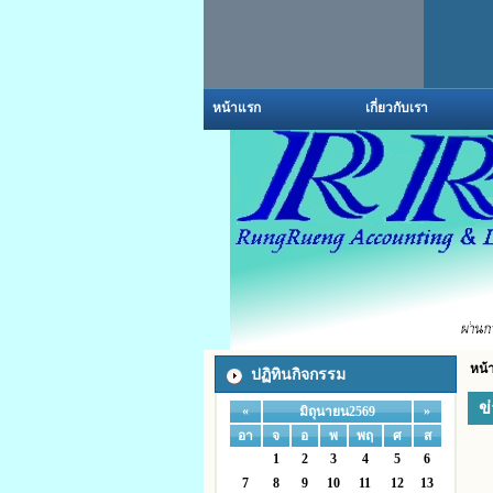
หน้าแรก
เกี่ยวกับเรา
หน้
ปฏิทินกิจกรรม
ข
«
»
มิถุนายน2569
อา
จ
อ
พ
พฤ
ศ
ส
1
2
3
4
5
6
7
8
9
10
11
12
13