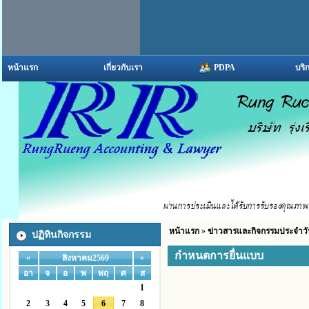
หน้าแรก
เกี่ยวกับเรา
PDPA
บริ
หน้าแรก
»
ข่าวสารและกิจกรรมประจำวั
ปฏิทินกิจกรรม
กำหนดการยื่นแบบ
«
»
สิงหาคม2569
อา
จ
อ
พ
พฤ
ศ
ส
1
2
3
4
5
6
7
8