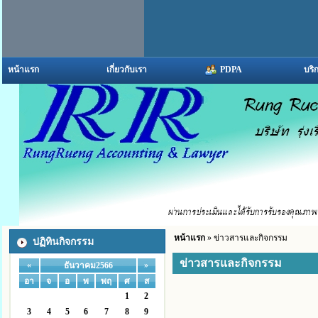
หน้าแรก
เกี่ยวกับเรา
PDPA
บริ
หน้าแรก
» ข่าวสารและกิจกรรม
ปฏิทินกิจกรรม
ข่าวสารและกิจกรรม
«
»
ธันวาคม2566
อา
จ
อ
พ
พฤ
ศ
ส
1
2
3
4
5
6
7
8
9