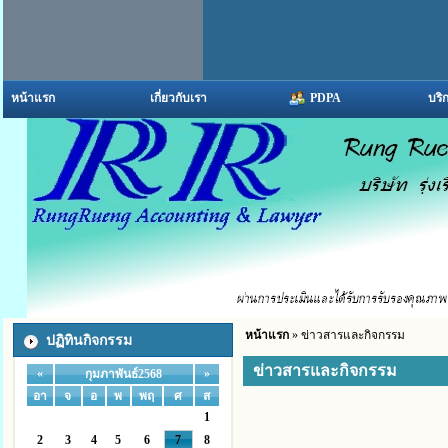
หน้าแรก
เกี่ยวกับเรา
PDPA
บริ
หน้าแรก
» ข่าวสารและกิจกรรม
ปฏิทินกิจกรรม
ข่าวสารและกิจกรรม
«
»
กุมภาพันธ์2568
อา
จ
อ
พ
พฤ
ศ
ส
1
2
3
4
5
6
7
8